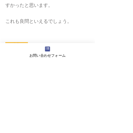
すかったと思います。
これも良問といえるでしょう。
＜ 総 評 ＞
実力の差がはっきりと分かるような問
お問い合わせフォーム
題ばかりが並んでいました。
国語の場合は、形式が似ていても、解
けるとは限りません。
例えば「慣用句」が来年も出題されて
も、出題される「慣用句」が変われば
解けません。