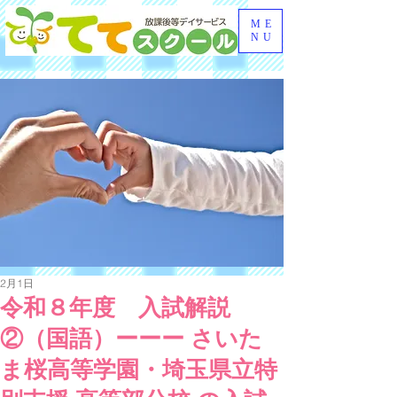
ME
NU
2月1日
令和８年度 入試解説
②（国語）ーーー さいた
ま桜高等学園・埼玉県立特