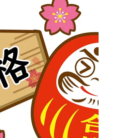
ひまわり特別支援学校の倍率（2026年
度入試） ＜寸評＞ ててスクールの近隣
の高校のみです😌 さいたま桜高等学園
昨年より ９名も志願者が増えました 。
第３志望まで選択できるとはいえ、第
１志望の科で合格するには、しっかり
とした準備が必要な受験となりまし
た。 さいたま西分校 昨年は１．１３
倍。今年は０．７５倍。 今年は合格し
やすい倍率ですが、来年はどうなるか
分かりません。 鳩ケ谷分校 昨年は０．
９４倍。今年は、１．０６倍。 設備の
良さなどが少しずつ伝わってきている
ようです。 ★ひまわり特別支援学校★
８名募集の所１９名が受験。倍率は
２．３８倍！ ４年目の受験となる今年
度は、体験等によって広く知られ、高