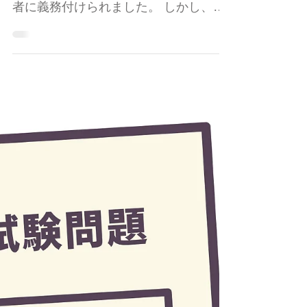
高校入試の合理的配慮②
朝日新聞の記事にあるように、「合理
的配慮」は2024年から官民全ての事業
者に義務付けられました。 しかし、教
育現場ではあまり進んでいません。 さ
いたま市の放課後等デイサービス「て
てスクール」では、2024年以前にも合
理的配慮をしてもらって、高校の一般
入試に合格した生徒がいます。 その経
験を簡単にですがお伝えします。 高校
の一般入試で「合理的配慮」をしても
うらうには、高校側にもそれなりの準
備をしてもうら必要があります。 高校
にお願いするにも、中学校側から正式
に依頼します。 保護者様が高校に直接