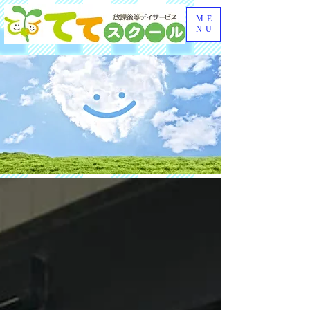
ME
NU