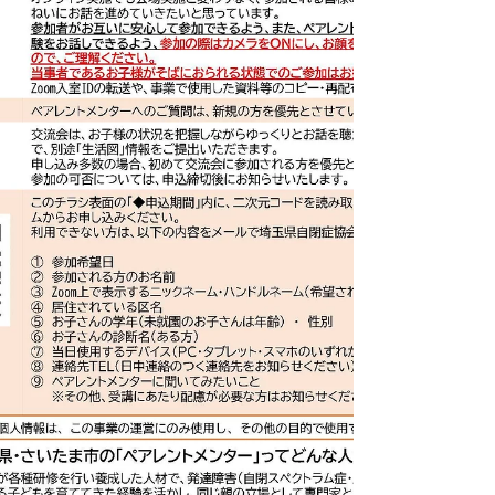
１から動いて理解を求めないと実現で
きなかった」 中国地方の高校１年生
の男子生徒の母親は、高校入試をそう
振り返る。６歳で学習障害（発達性読
み書き障害）と診断された。 公立小学
校では理解が得られず、小１では音読
発表会に出るよう強いられた。 小２の
２学期に「死にたい」と言いだした。
小３から特別支援学級へ移ったが不登
校に。小４になり、デジタル活用や発
達の問題にも関心のある担任に交代し
たことで好転した。 授業支援アプリ
「ロイロノート」など様々な方法を模
索してくれた。テストも音声で受ける
ことができ、小５、小６は、毎日登校
できた。 母親が、地元の国立大学の
研究者を訪ねたのは、息子が小学校高