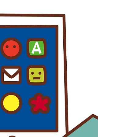
れます。 倍率速報（2026年度入試） ※
倍率更新の予定日時 ① 願書提出１日
目 １月 ９日（金）１９時 ② 願
書提出２日目 １月１３日（火）１６時
③ 変更期間１日目 １月１４日
（水）１８時 ④ 変更期間２日目
＜確定＞ １月１５日（木）１６時
※ 一定期間が過ぎると情報が消去さ
れます。 ※ １月１５日（木）１６時
が 、最終倍率になります。 ☘️他のブロ
グもよろしければどうぞ みんなニコニ
コ クリスマス会 みんなが笑顔いっぱい
でニコニコのクリスマス会でした。 さ
いたま桜高等学園の見学 小中学生向け
の授業見学のご案内です。 カフェ桜家
の営業日のご紹介もあります。 高校入
試の合理的配慮① 高校入試の合理的配