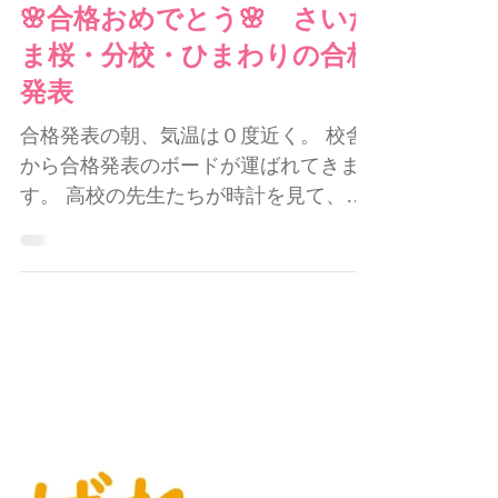
んでした。 ちなみにヘボン式で学習す
年以降もこのレベルまで解けるように
るように統一されました。 ・ヘボン
🌸合格おめでとう🌸 さいた
しておく必要が出てきました。 受験生
式 「し」→shi 「ちゃ」→c
にとってはハードルが一つ上がったこ
ま桜・分校・ひまわりの合格
とになります。 ＜２＞単位 ３年ほど同
発表
じ形式でしたが、今年は□の選択肢の単
合格発表の朝、気温は０度近く。 校舎
位が増えたり、℃や㎡が答えだったり
から合格発表のボードが運ばれてきま
とレベルが上がりました。 ℃は、ＴＶ
す。 高校の先生たちが時計を見て、時
の天気予報で見たり会話で使ったりし
間を確認。 そして、９時ちょうど。 先
ますが、普段はノートなどにほとんど
生たちが合格ボードを公表します。 一
書かない単位です。 ㎡は、サッカーの
瞬の静寂、、、、、 「ヤッター！」
コートの広さもイメージしにくいです
「受かった！」 「名前があったー！」
し、面積の単位の出題が今まではほぼ
少しずつ歓声が広がります🎊✨🎉 映像
ありませんでした。 ててスクールの練
はアップロードできませんので、 音声
習問題には、これらの単位も含まれて
のみでその感動をお伝えします。 合格
いますが
発表の様子 2026 ててスクールから