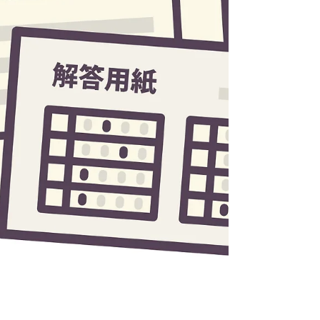
お願いすることはできません。 「合理
的配慮」をする義務が学校側にはあり
ますが、高校も中学校も、それなりの
準備期間が必要です。 「合理的配慮」
をしてもらうには、遅くても中学３年
生の２学期の早い時期に、中学校側に
伝えておきましょう。 また、高校側の
準備が必要で、そのための時間もかか
りますから、受験する高校は早めに決
めておきましょう。 中学校も高校も慣
れていればスムーズに進みますが、初
めての対応となると、時間がかかって
しまうケースもあり得ます。 学校側が
慣れていない