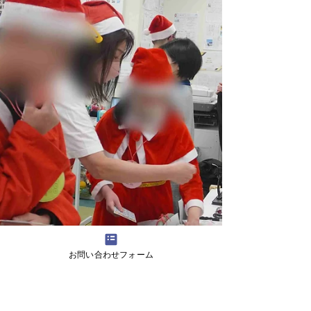
さいたま市の放課後等デイサービス
「ててスクール」からは、さいたま桜
高等学園や鳩ケ谷分校、大宮西分校な
どの分校へ、多くの生徒が受験しま
す。 その他にも通信制サポート校や特
別支援学校にも進学します。 受験する
高校は簡単には決まりません。 ててス
クールが強引に高校を決めることもあ
りません😊 高校を決めるまでに、保護
者様に高校の情報をお伝えして、何回
かの面接を重ね、お子様の状況を見な
がら、受験高校を決めていきます。
「ててスクール」からは濃い高校の情
報✨をお伝えしますが、保護者様やお
お問い合わせフォーム
子様自身にも、実際に高校を見学して
頂いて、本当に進学したい高校なのか
を感じてもらう必要があります。 ぜ