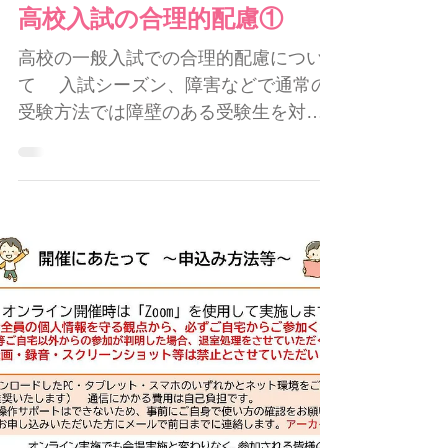
高校入試の合理的配慮①
高校の一般入試での合理的配慮につい
て 入試シーズン、障害などで通常の
受験方法では障壁のある受験生を対象
にした合理的配慮が広がりつつある。
今年１月の大学入学共通テストでの配
慮決定者数は過去最高の４４００人
超。 一方、高校入試は地域差が大き
く、不透明で、困っている親子も少な
くない。 「合理的配慮は、親子で中