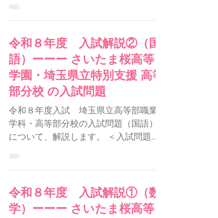
検）を１年に２回実施しています。 今
回は、５０名以上が受験！ 漢字検定
（漢検）を実施している放課後等デイ
サービスは少ないと思いますが、５０
名も受験する放課後等デイサービスは
令和８年度 入試解説②（国
ほとんどないでしょう。 ててスクール
語）ーーー さいたま桜高等
では、生徒に漢字検定を強制的に受け
学園・埼玉県立特別支援 高等
させていません😊 初めての受験の時
部分校 の入試問題
は、生徒は漢字検定（漢検）がよく分
からないですから、家の人やててスク
令和８年度入試 埼玉県立高等部職業
ールの先生に、勧めながらの受験とな
学科・高等部分校の入試問題（国語）
ります。 でも、２回目からは自主的に
について、解説します。 ＜入試問題＞
受けてくれます。 それは 無理をさせな
過去３年分の問題を見ることができま
い からです。 「漢字検定（漢検）は勉
す。 さいたま桜高等学園・埼玉県特別
強が大変だし、合格もできないから、
支援高校（分校）の入試問題 ここから
もう受検しない！」と言われないよう
入試問題を印刷して、それを見ながら
令和８年度 入試解説①（数
にしてあげるからです。 どうやっ