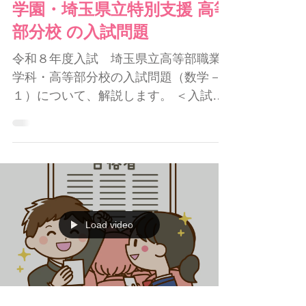
お読みいただくと、分かりやすいと思
学）ーーー さいたま桜高等
て？？ 簡単です！！ 生徒本人の実力よ
います。 ＜１＞漢字 昨年に続き今年も
学園・埼玉県立特別支援 高等
りも簡単な級から受験させてあげれば
「書き」が４問、「読み」も４問。 あ
いいのです。 合格するという「成功体
部分校 の入試問題
わせて８問の出題でした。 「出題範
験」をさせてあげるのです。 合格の
囲」は例年通りでした。 ててスクール
令和８年度入試 埼玉県立高等部職業
「賞状」をもらって「やった～！」と
では 「漢字検定（漢検）」 を実施して
学科・高等部分校の入試問題（数学－
喜んでもらうようにするのです。 そう
います。 しかし、中学３年生には、余
１）について、解説します。 ＜入試問
すると、次からは自主的に受検してく
裕のある生徒以外は、なるべく 「出題
題＞ 過去３年分の問題を見ることがで
れます。 本当です 😊 ですから５０名
範囲」 の漢検の級にとどめるようにし
きます。 さいたま桜高等学園・埼玉県
も受験するのです
ています。 やはり「合格」すること
特別支援高校（分校）の入試問題 ここ
が、いちばんの目的だからです。 漢字
から入試問題を印刷して、それを見な
は毎年出ますが、この 「出題範囲」 を
がらお読みいただくと、分かりやすい
意識して学習しましょう。 ＜２＞ロー
と思います。 ＜１＞計算問題 例年通り
マ字 ローマ字には「ヘボン式」と「訓
の出題でしたが、分数が難しかったで
Load video
令式」があり、どちらを学習するのか
す。 今年の分数はたし算をした後で、
検討が進められてきました。 そのため
８／７を１と１／７にする計算が必要
か、昨年はローマ字の出題がありませ
で、間違えが多かったと思います。 来