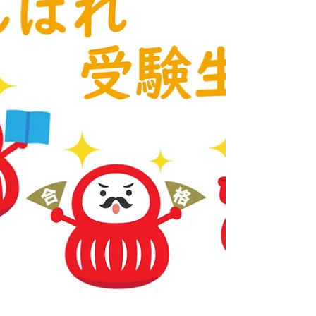
は、さいたま桜、分校、ひまわり特別
支援学校を７名が受験しました。 みん
なが頑張ってくれたおかげで、 全員合
格でした🌸🌸🌸 おめでとうございます
😌 特に今年はひまわり特別支援学校の
人気が高くて、 ２．３８倍❗という高倍
率。 信じられないくらいの高倍率で
す！ でも、このような高倍率を跳ね返
すように、ひまわり特別支援学校にも
合格してくれました。 全員の結果が分
かり、ててスクールの先生方もホッと
ひと息😊 さいたま桜・分校・ひまわり
特別支援学校の他にも 通信制サポート
校に合格して進学する生徒もいます。
２月末の公立高校一般受験をする生徒
もいます。..