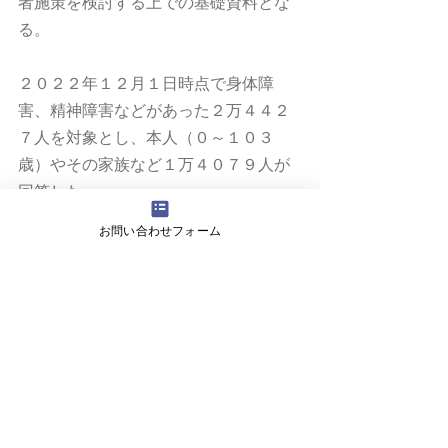
者施策を検討する上での基礎資料とな
る。
２０２２年１２月１日時点で身体障
害、精神障害などがあった２万４４２
７人を対象とし、本人（０～１０３
歳）やその家族など１万４０７９人が
回答した。
お問い合わせフォーム
厚生労働省のページ
※データが並んでいるだけなのであま
り参考にはなりません。
生活のしづらさなどに関する調査（全
国在宅障害児・者等実態調査）