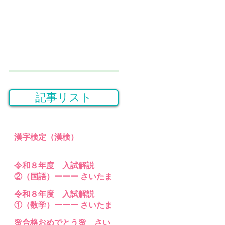
記事リスト
漢字検定（漢検）
令和８年度 入試解説
②（国語）ーーー さいたま
桜高等学園・埼玉県立特別
令和８年度 入試解説
支援 高等部分校 の入試問題
①（数学）ーーー さいたま
桜高等学園・埼玉県立特別
🌸合格おめでとう🌸 さい