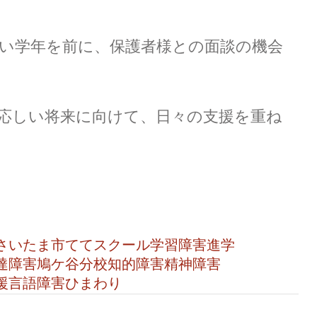
い学年を前に、保護者様との面談の機会
応しい将来に向けて、日々の支援を重ね
さいたま市
ててスクール
学習障害
進学
達障害
鳩ケ谷分校
知的障害
精神障害
援
言語障害
ひまわり