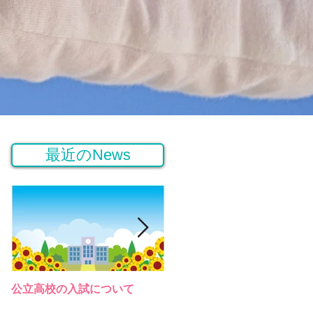
最近のNews
公立高校の入試について
桜高等学園の説明会（令和３
年）