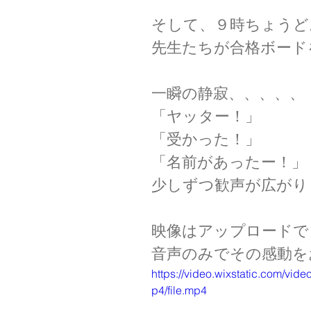
そして、９時ちょうど
先生たちが合格ボード
一瞬の静寂、、、、、
「ヤッター！」
「受かった！」
「名前があったー！」
少しずつ歓声が広がりま
映像はアップロードで
音声のみでその感動を
https://video.wixstatic.com/v
p4/file.mp4