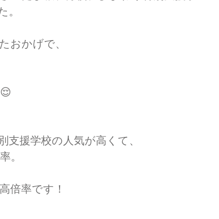
た。
たおかげで、
😌
別支援学校の人気が高くて、
倍率。
高倍率です！