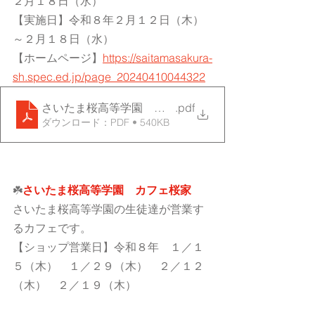
２月１８日（水）
【実施日】令和８年２月１２日（木）
～２月１８日（水）
【ホームページ】
https://saitamasakura-
sh.spec.ed.jp/page_20240410044322
さいたま桜高等学園 小中学生向け授業公開
.pdf
ダウンロード：PDF • 540KB
☘️
さいたま桜高等学園　カフェ桜家
さいたま桜高等学園の生徒達が営業す
るカフェです。
【ショップ営業日】令和８年　１／１
５（木）　１／２９（木）　２／１２
（木）　２／１９（木）