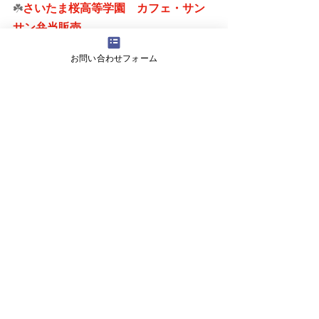
☘️
さいたま桜高等学園　カフェ・サン
サン弁当販売
お弁当を販売しています。詳しくはカ
お問い合わせフォーム
レンダーを見てくださいね。
さいたま桜高等学園 カフェ桜家 1.2.3月②
.pdf
ダウンロード：PDF • 777KB
タグ：
放課後等デイサービス
さいたま市
ててスクール
学習障害
進学
さいたま桜高等学園
分校
発達障害
鳩ケ谷分校
支援級
知的障害
受験
精神障害
さいたま西分校
特別支援
埼玉県