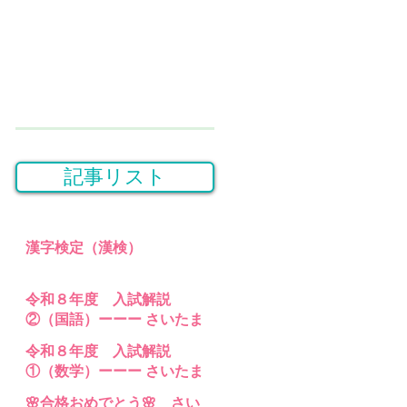
記事リスト
漢字検定（漢検）
令和８年度 入試解説
②（国語）ーーー さいたま
桜高等学園・埼玉県立特別
令和８年度 入試解説
支援 高等部分校 の入試問題
①（数学）ーーー さいたま
桜高等学園・埼玉県立特別
🌸合格おめでとう🌸 さい