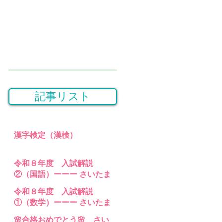
記事リスト
漢字検定（漢検）
令和８年度 入試解説
②（国語）ーーー さいたま
桜高等学園・埼玉県立特別
令和８年度 入試解説
支援 高等部分校 の入試問題
①（数学）ーーー さいたま
桜高等学園・埼玉県立特別
🌸合格おめでとう🌸 さい