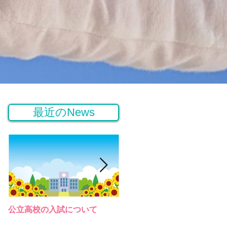
最近のNews
公立高校の入試について
桜高等学園の説明会（令和３
年）