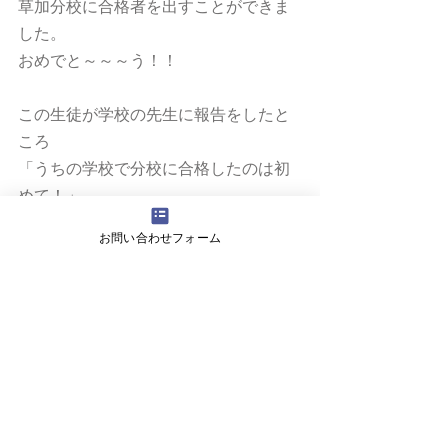
草加分校に合格者を出すことができま
した。
おめでと～～～う！！
この生徒が学校の先生に報告をしたと
ころ
「うちの学校で分校に合格したのは初
めて！」
そして
お問い合わせフォーム
「こんなに高い点数を取らないと合格
できないの！？」
と驚かれたそうです。
過去問対策だけでなく、
ててスクールのオリジナル問題で特訓
した成果です。