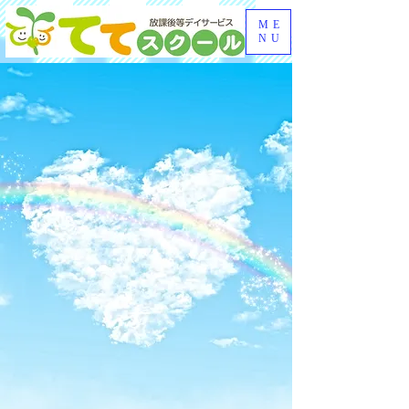
ME
NU