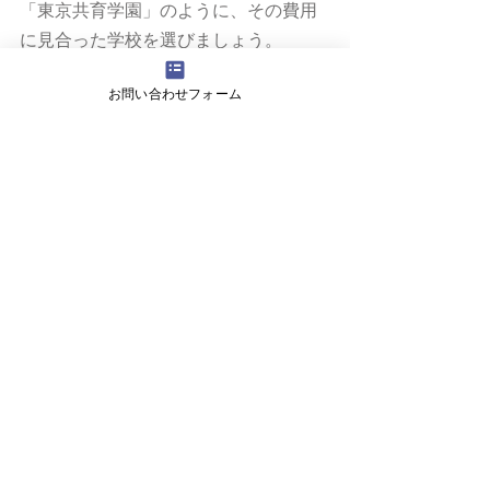
「東京共育学園」のように、その費用
に見合った学校を選びましょう。
お子様の状況・目的に合った学校であ
お問い合わせフォーム
ることは言うまでもありません。
明日は「さいたま桜高学園」の説明会
に参加してきます。
放課後等デイサービス「ててスクー
ル」の保護者様や生徒も何人か参加す
るようです。