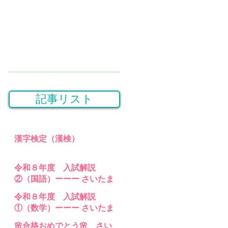
記事リスト
漢字検定（漢検）
令和８年度 入試解説
②（国語）ーーー さいたま
桜高等学園・埼玉県立特別
令和８年度 入試解説
支援 高等部分校 の入試問題
①（数学）ーーー さいたま
桜高等学園・埼玉県立特別
🌸合格おめでとう🌸 さい