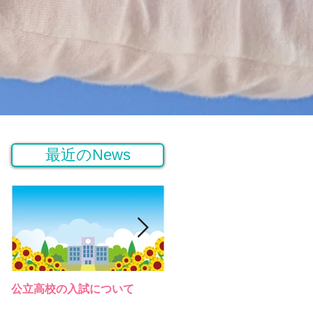
最近のNews
公立高校の入試について
桜高等学園の説明会（令和３
年）