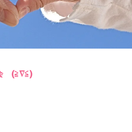
(≧∇≦)