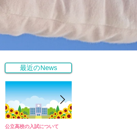
最近のNews
公立高校の入試について
桜高等学園の説明会（令和３
年）