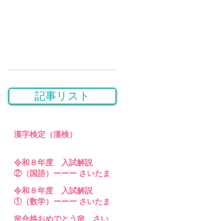
記事リスト
漢字検定（漢検）
令和８年度 入試解説
②（国語）ーーー さいたま
桜高等学園・埼玉県立特別
令和８年度 入試解説
支援 高等部分校 の入試問題
①（数学）ーーー さいたま
桜高等学園・埼玉県立特別
🌸合格おめでとう🌸 さい