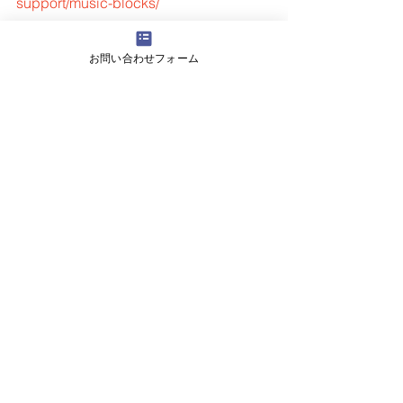
support/music-blocks/
お問い合わせフォーム
この他にも、家遊びを紹介しているペ
ージがたくさんあります。
家にいる時間が多いので、ＴＶやゲー
ムのような「受け身」の遊びだけでな
く、せっかくなので「自分からする」
ような遊びだと、お子様の新しい一面
を見られるかもしれません。
さいたま市の放課後等デイサービス
「ててスクール」がご紹介しました。
浦和教室／武蔵浦和教室