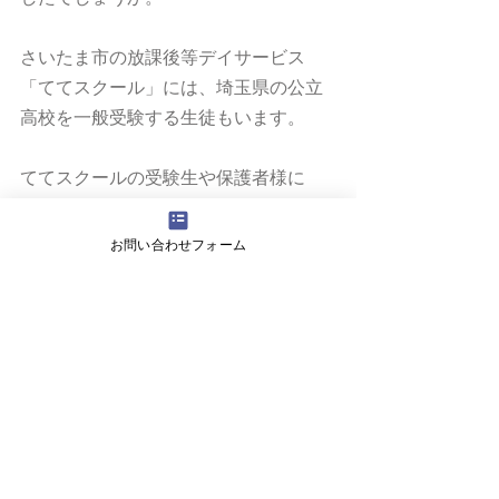
さいたま市の放課後等デイサービス
「ててスクール」には、埼玉県の公立
高校を一般受験する生徒もいます。
ててスクールの受験生や保護者様に
は、このようなデータを用いた、受験
面談をふだんより行っております。
お問い合わせフォーム
私立高校の、併願・単願・「確約」・
過去問対策なども、一般の学習塾と同
レベル（以上）の対策を行っておりま
す。
タグ：
入試
2020 入試情報