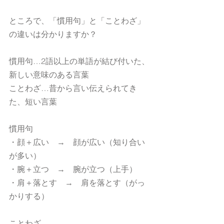
ところで、「慣用句」と「ことわざ」
の違いは分かりますか？
慣用句…2語以上の単語が結び付いた、
新しい意味のある言葉
ことわざ…昔から言い伝えられてき
た、短い言葉
慣用句
・顔＋広い　→　顔が広い（知り合い
が多い）
・腕＋立つ　→　腕が立つ（上手）
・肩＋落とす　→　肩を落とす（がっ
かりする）
ことわざ