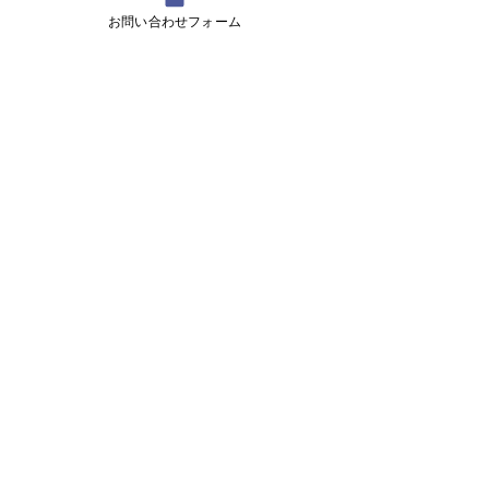
ただ問題自体はシンプルです。
お問い合わせフォーム
類似問題を多く解いていれば、得点獲
得のチャンス問題です。
しかし、このような問題は本屋さんの
問題集には載っていません。
トレーニングするのが難しい問題で
す。
ててスクールでは8⃣のような問題を、
多く作る予定でいます。
（ちょっと大変ですが！）
【総 評】
数学と同じように、とても良い問題に