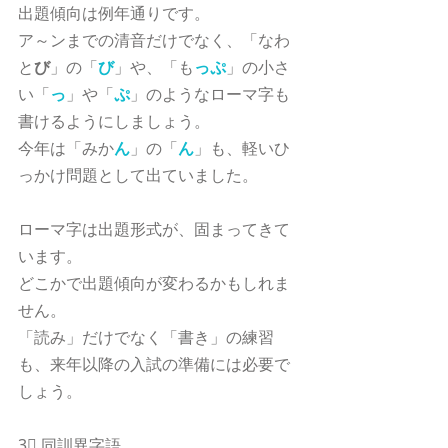
出題傾向は例年通りです。
ア～ンまでの清音だけでなく、「なわ
と
び
」の「
び
」や、「も
っぷ
」の小さ
い「
っ
」や「
ぷ
」のようなローマ字も
書けるようにしましょう。
今年は「みか
ん
」の「
ん
」も、軽いひ
っかけ問題として出ていました。
ローマ字は出題形式が、固まってきて
います。
どこかで出題傾向が変わるかもしれま
せん。
「読み」だけでなく「書き」の練習
も、来年以降の入試の準備には必要で
しょう。
3⃣ 同訓異字語