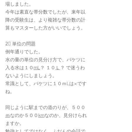
場しました。
今年は素直な帯分数でしたが、来年以
降の受験生は、より複雑な帯分数の計
算もマスターした方がいいでしょう。
2⃣ 単位の問題
例年通りでした。
水の量の単位の見分け方で、バケツに
入る水は１０
mL
？ １０
Ｌ
？ で迷うわ
ないようにしましょう。
常識として、バケツに１０ｍLは×です
ね。
同じように駅までの道のりが、５００
ｍ
なのか５００
km
なのか、見分けられ
ますか。
勉強としてではなく、ふだんの会話で